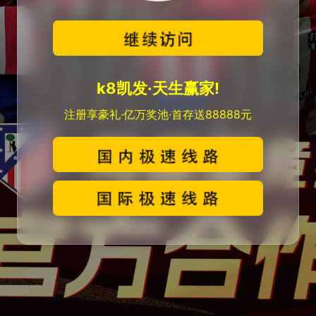
k8凯发·天生赢家!
注册享豪礼·亿万奖池·首存送88888元